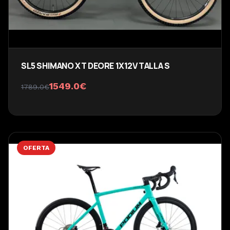
SL5 SHIMANO XT DEORE 1X12V TALLA S
1549.0
€
1789.0
€
OFERTA