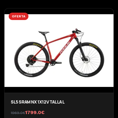
OFERTA
SL5 SRAM NX 1X12V TALLA L
1799.0
€
1969.0
€