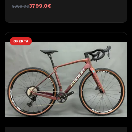
3799.0
€
3999.0
€
OFERTA