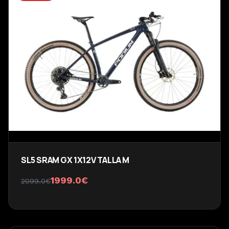
SL5 SRAM GX 1X12V TALLA M
1999.0
€
2099.0
€