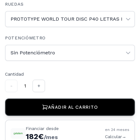
RUEDAS
POTENCIÓMETRO
Cantidad
-
1
+
AÑADIR AL CARRITO
Financiar desde
en
24
meses
182
€
/mes
Calcular
→